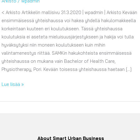
Arkisto
/
wpadmin
< Arkisto Artikkelin mallisivu 31.3.2020 | wpadmin | Arkisto Kevään
ensimmäisessä yhteishaussa voi hakea yhdellä hakulomakkeella
korkeintaan kuuteen eri koulutukseen. Tässä yhteishaussa
koulutuksia ei aseteta mieluisuusjärjestykseen ja hakija voi tulla
hyväksytyksi niin moneen koulutukseen kuin mihin
valintamenestys riittää. SAMKin hakukohteista ensimmäisessä
yhteishaussa on mukana vain Bachelor of Health Care,
Physiotherapy, Pori. Kevään toisessa yhteishaussa haetaan […]
Artikkelin
Lue lisää »
mallisivu
About Smart Urban Business