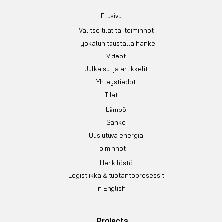
Etusivu
Valitse tilat tai toiminnot
Työkalun taustalla hanke
Videot
Julkaisut ja artikkelit
Yhteystiedot
Tilat
Lämpö
Sähkö
Uusiutuva energia
Toiminnot
Henkilöstö
Logistiikka & tuotantoprosessit
In English
Projects